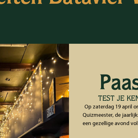
Paa
TEST JE KE
Op zaterdag 19 april 
Quizmeester, de jaarlij
een gezellige avond vol