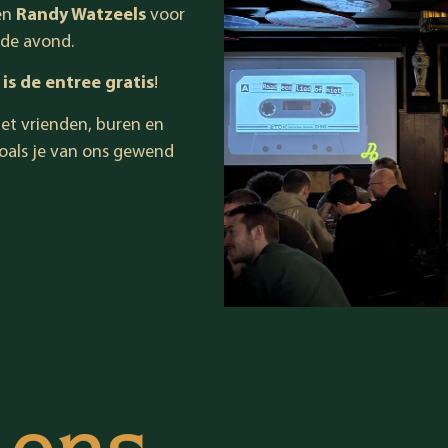
en
Randy Watzeels
voor
 de avond.
 is de entree gratis
!
t vrienden, buren en
oals je van ons gewend