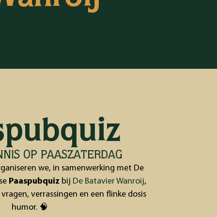
spubquiz
NNIS OP PAASZATERDAG
organiseren we, in samenwerking met De
kse
Paaspubquiz
bij
De Batavier Wanroij
,
 vragen, verrassingen en een flinke dosis
humor. 🧠