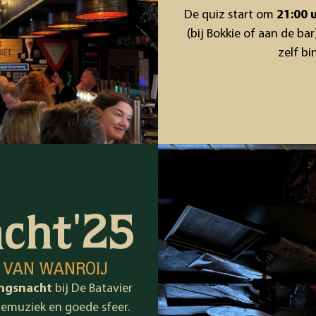
De quiz start om
21:00 
(bij Bokkie of aan de b
zelf b
cht'25
T VAN WANROIJ
ngsnacht
bij
De Batavier
vemuziek en goede sfeer.